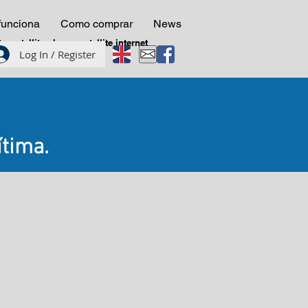
unciona
Como comprar
News
 satellite phone, satellite internet
Log In / Register
tima.