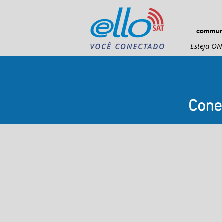
communic
Esteja ON
Cone
Por muito tempo, a comunidade m
foi forçada a se contentar com po
pagar preços estratosféricos para
conectada com internet no mar e t
via satélite.
ELLO foi desenvolvido especificam
para o mercado marítimo por