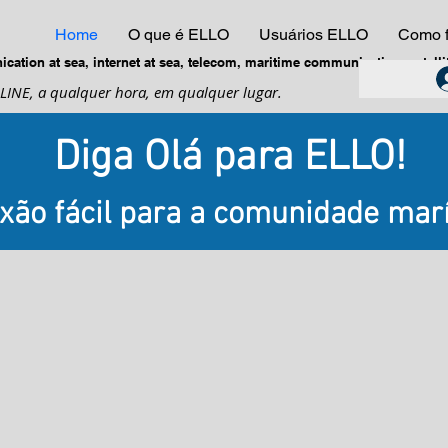
Home
O que é ELLO
Usuários ELLO
Como f
ation at sea, internet at sea, telecom, maritime communication, satellite,
LINE, a qualquer hora, em qualquer lugar.
Diga Olá para ELLO!
xão fácil para a comunidade marí
arítima
uco e
 estar
elefone
ente